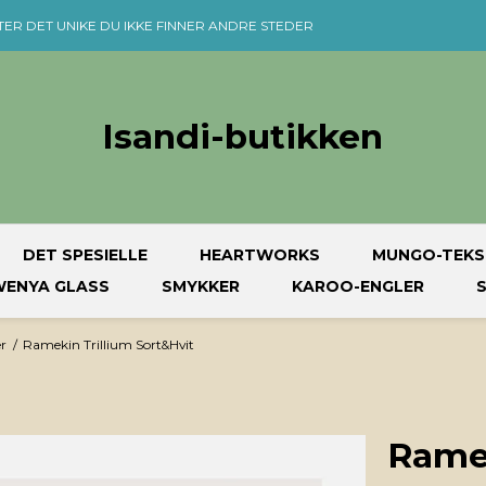
TER DET UNIKE DU IKKE FINNER ANDRE STEDER
Isandi-butikken
DET SPESIELLE
HEARTWORKS
MUNGO-TEKS
ENYA GLASS
SMYKKER
KAROO-ENGLER
r
/
Ramekin Trillium Sort&Hvit
Ramek