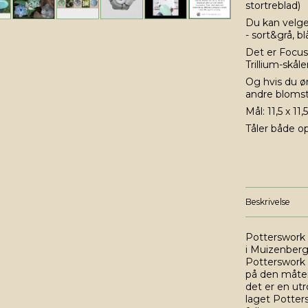
stortreblad)
Du kan velge
- sort&grå, b
Det er Focus
Trillium-skåle
Og hvis du ø
andre bloms
Mål: 11,5 x 11
Tåler både 
Beskrivelse
Potterswork e
i Muizenberg 
Potterswork
på den måten
det er en utr
laget Potters