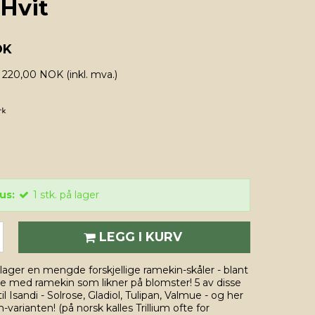
Hvit
OK
is 220,00 NOK
(inkl. mva.)
us:
1
stk.
på lager
LEGG I KURV
lager en mengde forskjellige ramekin-skåler - blant
ie med ramekin som likner på blomster! 5 av disse
il Isandi - Solrose, Gladiol, Tulipan, Valmue - og her
m-varianten! (på norsk kalles Trillium ofte for