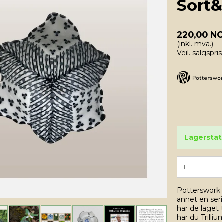
Sort&
220,00 N
(inkl. mva.)
Veil. salgspr
Lagerstat
Potterswork 
annet en ser
har de laget t
har du Trilliu