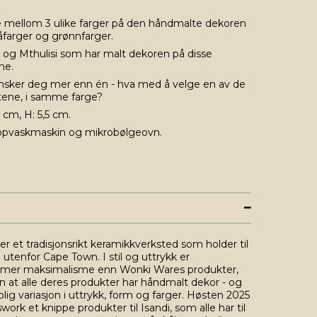
 mellom 3 ulike farger på den håndmalte dekoren
låfarger og grønnfarger.
 og Mthulisi som har malt dekoren på disse
ne.
nsker deg mer enn én - hva med å velge en av de
tene, i samme farge?
,5 cm, H: 5,5 cm.
oppvaskmaskin og mikrobølgeovn.
r et tradisjonsrikt keramikkverksted som holder til
utenfor Cape Town. I stil og uttrykk er
 mer maksimalisme enn Wonki Wares produkter,
 at alle deres produkter har håndmalt dekor - og
olig variasjon i uttrykk, form og farger. Høsten 2025
work et knippe produkter til Isandi, som alle har til