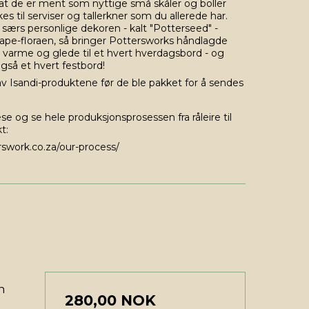
 at de er ment som nyttige små skåler og boller
s til serviser og tallerkner som du allerede har.
ærs personlige dekoren - kalt "Potterseed" -
 Cape-floraen, så bringer Pottersworks håndlagde
 varme og glede til et hvert hverdagsbord - og
også et hvert festbord!
av Isandi-produktene før de ble pakket for å sendes
se og se hele produksjonsprosessen fra råleire til
t:
rswork.co.za/our-process/
n
280,00 NOK