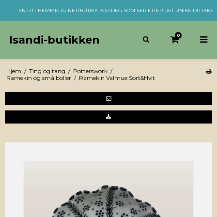
EN LITT HEMMELIG NETTBUTIKK FOR DEG SOM SER ETTER DET UNIKE DU IKKE
0
Isandi-butikken
Hjem
/
Ting og tang
/
Potterswork
/
Ramekin og små boller
/
Ramekin Valmue Sort&Hvit