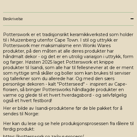
Beskrivelse
Potterswork er et tradisjonsrikt keramikkverksted som holder
til i Muizenberg utenfor Cape Town. I stil og uttrykk er
Potterswork mer maksimalisme enn Wonki Wares
produkter, på den måten at alle deres produkter har
håndmalt dekor - og det er en utrolig variasjon i uttrykk, form
og farger. Høsten 2025 laget Potterswork et knippe
produkter til Isandi, som alle har til fellesnevner at de er ment
som nyttige små skåler og boller som kan brukes til serviser
og tallerkner som du allerede har. Og med den særs
personlige dekoren - kalt "Potterseed" - inspirert av Cape-
floraen, så bringer Pottersworks håndlagde produkter en
varme og glede til et hvert hverdagsbord - og selvfølgelig
også et hvert festbord!
Her er bilde av Isandi-produktene før de ble pakket for å
sendes til Norge:
Her kan du lese og se hele produksjonsprosessen fra råleire til
ferdig produkt:
https://potterswork.co.za/our-process/