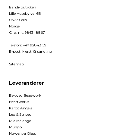
Isandi-butikken
Lille Huseby vei 6B
0377 Oslo
Norge
Org. nr.
:
986348867
Telefon
:
+47 92843159
E-post
:
kjersti@isandi.no
Sitemap
Leverandører
Beloved Beadwork
Heartworks
Karoo Angels
Leo & Stripes
Mia Mélange
Mungo
Ngwenya Glass