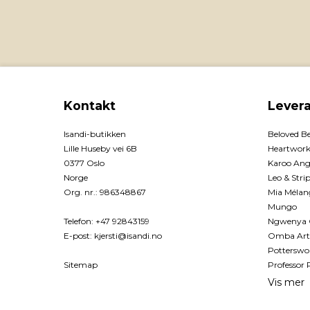
Kontakt
Lever
Isandi-butikken
Beloved B
Lille Huseby vei 6B
Heartwork
0377 Oslo
Karoo Ang
Norge
Leo & Stri
Org. nr.
:
986348867
Mia Mélan
Mungo
Telefon
:
+47 92843159
Ngwenya 
E-post
:
kjersti@isandi.no
Omba Art
Potterswo
Sitemap
Professor 
Vis mer