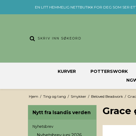
EN LITT HEMMELIG NETTBUTIKK FOR DEG SOM SER ET
KURVER
POTTERSWORK
NGW
Hjem
/
Ting og tang
/
Smykker
/
Beloved Beadwork
/
Grac
Grace 
Nytt fra Isandis verden
Nyhetsbrev
Nyhetsbrev juni 2026