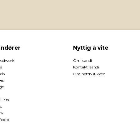
andører
Nyttig å vite
eadwork
Om Isandi
s
Kontakt Isandi
els
Om nettbutikken
pes
ge
Glass
s
rk
Pedro