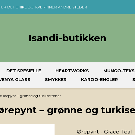
TER DET UNIKE DU IKKE FINNER ANDRE STEDER
Isandi-butikken
DET SPESIELLE
HEARTWORKS
MUNGO-TEKS
ENYA GLASS
SMYKKER
KAROO-ENGLER
e ørepynt – grønne og turkise toner
ørepynt – grønne og turkise
Ørepynt - Grace Teal