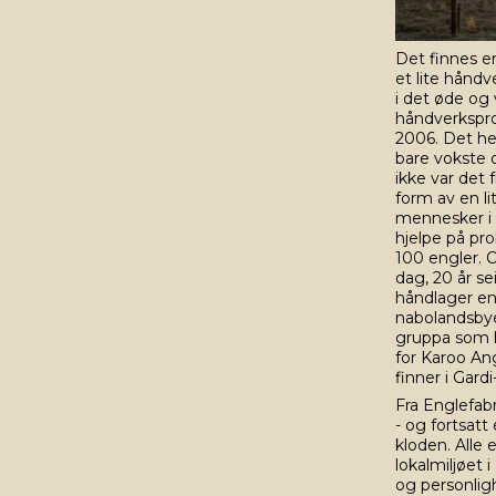
Det finnes en
et lite håndv
i det øde og
håndverkspro
2006. Det he
bare vokste o
ikke var det
form av en lit
mennesker i 
hjelpe på pro
100 engler. O
dag, 20 år se
håndlager en
nabolandsbye
gruppa som ha
for Karoo An
finner i Gar
Fra Englefabr
- og fortsatt
kloden. Alle
lokalmiljøet 
og personli