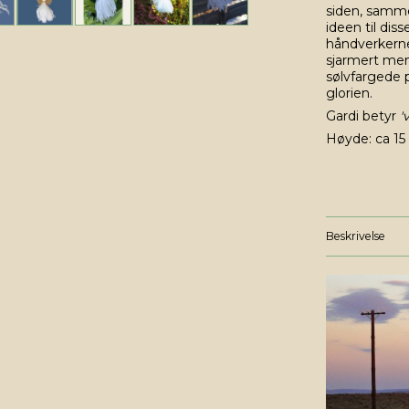
siden, samm
ideen til di
håndverkerne
sjarmert men
sølvfargede p
glorien.
Gardi betyr
'v
Høyde: ca 15 
Beskrivelse