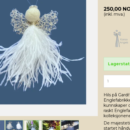
250,00 N
(inkl. mva.)
Lagerstat
Hils på Gardi
Englefabrikk
kunnskaper o
raskt Englef
kolleksjonene
De majesteti
startet hånd