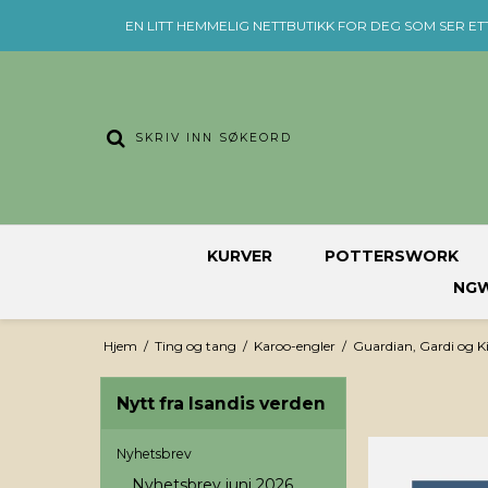
EN LITT HEMMELIG NETTBUTIKK FOR DEG SOM SER ET
KURVER
POTTERSWORK
NGW
Hjem
/
Ting og tang
/
Karoo-engler
/
Guardian, Gardi og K
Nytt fra Isandis verden
Nyhetsbrev
Nyhetsbrev juni 2026