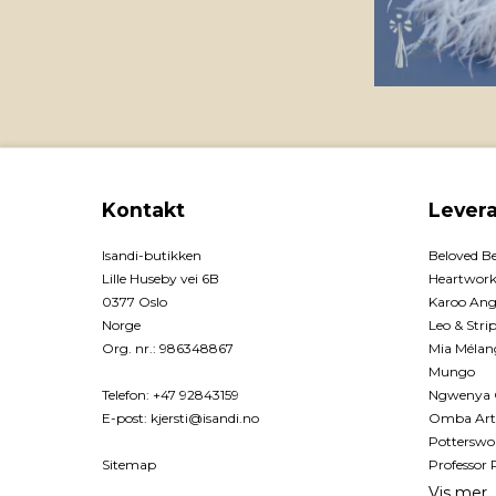
Kontakt
Lever
Isandi-butikken
Beloved B
Lille Huseby vei 6B
Heartwork
0377 Oslo
Karoo Ang
Norge
Leo & Stri
Org. nr.
:
986348867
Mia Mélan
Mungo
Telefon
:
+47 92843159
Ngwenya 
E-post
:
kjersti@isandi.no
Omba Art
Potterswo
Sitemap
Professor 
Vis mer