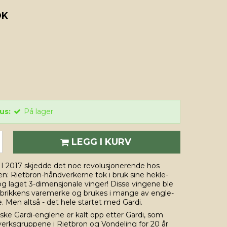
OK
us:
På lager
LEGG I KURV
! I 2017 skjedde det noe revolusjonerende hos
en: Rietbron-håndverkerne tok i bruk sine hekle-
g laget 3-dimensjonale vinger! Disse vingene ble
abrikkens varemerke og brukes i mange av engle-
. Men altså - det hele startet med Gardi.
ske Gardi-englene er kalt opp etter Gardi, som
verksgruppene i Rietbron og Vondeling for 20 år