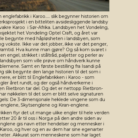
 englefabrikk i Karoo..... slik begynner historien om
erksprosjekt i en bitteliten avsidesliggende landsby
 vakre Karoo i Sør-Afrika. Landsbyen het Vondeling,
sjektet het Vondeling Optel Craft, og året var
le begynte med håpløsheten i landsbyen, som
g vokste. Ikke var det jobber, ikke var det penger,
 framtid. Hva kunne man gjøre? Og så kom svaret i
en engel, strikket i ståltråd, paljetter og perler av
landsbyen som ville prøve om håndverk kunne
blemene. Samt en første bestilling fra Isandi på
g slik begynte den lange historien til det som i
inere, er blitt til Englefabrikken i Karoo - som
gler året rundt, og der også håndverkerne i
n Rietbron tar del. Og det er nettopp Rietbron-
r nøkkelen til det som er blitt selve signaturen
gels: De 3-dimensjonale heklede vingene som du
di-englene, Skytsenglene og Kiran-englene.
ikken flyr det ut mange ulike engler til hele verden
 etter 20 år til oss i Norg,e på den andre siden av
 englene gis navn etter hendelser og mennesker i
i Karoo, og hver og en av dem har sine egenarter
gheter. Akkurat som menneskene som har laget