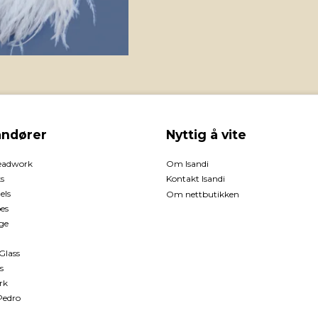
andører
Nyttig å vite
eadwork
Om Isandi
s
Kontakt Isandi
els
Om nettbutikken
pes
ge
Glass
s
rk
Pedro