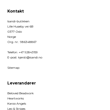
Kontakt
Isandi-butikken
Lille Huseby vei 6B
0377 Oslo
Norge
Org. nr.
:
986348867
Telefon
:
+47 92843159
E-post
:
kjersti@isandi.no
Sitemap
Leverandører
Beloved Beadwork
Heartworks
Karoo Angels
Leo & Stripes