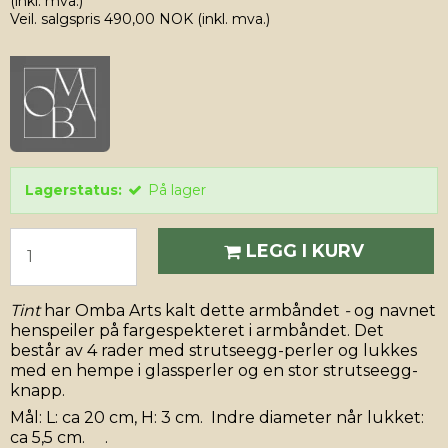
(inkl. mva.)
Veil. salgspris 490,00 NOK
(inkl. mva.)
Lagerstatus:
På lager
LEGG I KURV
Tint
har Omba Arts kalt dette armbåndet
-
og navnet
henspeiler på fargespekteret i armbåndet. Det
består av 4 rader med strutseegg-perler og lukkes
med en hempe i glassperler og en stor strutseegg-
knapp.
Mål: L: ca 20 cm, H: 3 cm. Indre diameter når lukket:
ca 5,5 cm. .