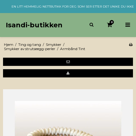
EN LITT HEMMELIG NETTBUTIKK FOR DEG SOM SER ETTER DET UNIKE DU IKKE
0
Isandi-butikken
Hjem
/
Ting og tang
/
Smykker
/
Smykker av strutseegg-perler
/
Armbånd Tint