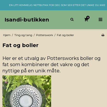
EN LITT HEMMELIG NETTBUTIKK FOR DEG SOM SER ETTER DET UNIKE DU IKKE
0
Isandi-butikken
Hjem
/
Ting og tang
/
Potterswork
/
Fat og boller
Fat og boller
Her er et utvalg av Pottersworks boller og
fat som kombinerer det vakre og det
nyttige på en unik måte.