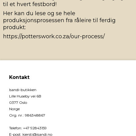
til et hvert festbord!
Her kan du lese og se hele
produksjonsprosessen fra råleire til ferdig
produkt:
https://potterswork.co.za/our-process/
Kontakt
Isandi-butikken
Lille Huseby vei 6B
0377 Oslo
Norge
Org. nr.
:
986348867
Telefon
:
+47 92843159
E-post
:
kjersti@isandi.no